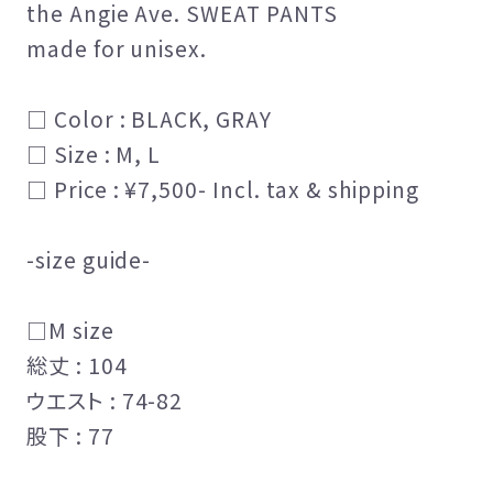
the Angie Ave. SWEAT PANTS
made for unisex.
□ Color : BLACK, GRAY
□ Size : M, L
□ Price : ¥7,500- Incl. tax & shipping
-size guide-
□M size
総丈 : 104
ウエスト : 74-82
股下 : 77