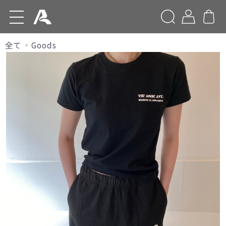
Home
全て
Goods
CAFE-INFO
the Angie Ave.
Products
Delivery Birthday Plate
Goods
-
新規会員登録