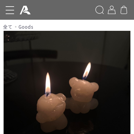
Home
全て
Goods
CAFE-INFO
the Angie Ave.
Products
Delivery Birthday Plate
Goods
-
新規会員登録